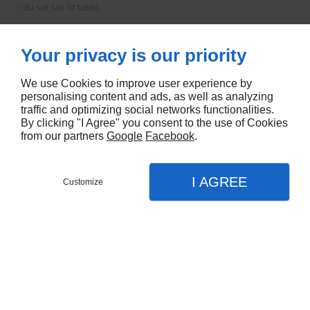
- du set sur la table,
- des assiettes et couverts sur le set, quelque soit la matière. ​​​​​​
Your privacy is our priority
Nous fabriquons aussi des
essuie-mains
.
We use Cookies to improve user experience by
personalising content and ads, as well as analyzing
traffic and optimizing social networks functionalities.
Personnalisez vos tables et valorisez votre image de marque en
By clicking "I Agree" you consent to the use of Cookies
commandant des sets au design original
from our partners
Google
Facebook
.
I AGREE
Customize
Contactez-nous
Menu
Appel
Plan
Langues
FR
EN
Accueil