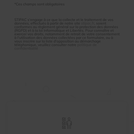
*Ces champs sont obligatoires
STIPAC s'engage à ce que la collecte et le traitement de vos
données, effectués à partir de notre site
stipac.fr
, soient
conformes au règlement général sur la protection des données
(RGPD) et à la loi Informatique et Libertés. Pour connaître et
exercer vos droits, notamment de retrait de votre consentement
à l'utilisation des données collectées par ce formulaire, ou à
vous inscrire sur la liste d'opposition au démarchage
téléphonique, veuillez consulter notre
politique de
confidentialité